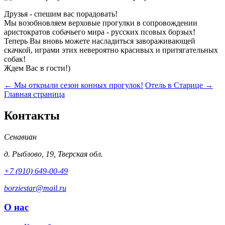
Друзья - спешим вас порадовать!
Мы возобновляем верховые прогулки в сопровождении
аристократов собачьего мира - русских псовых борзых!
Теперь Вы вновь можете насладиться завораживающей
скачкой, играми этих невероятно красивых и притягательных
собак!
Ждем Вас в гости!)
← Мы открыли сезон конных прогулок!
Отель в Старице →
Главная страница
Контакты
Сенавиан
д.
Рыблово
,
19
,
Тверская обл.
+7 (910) 649-00-49
borziestar@mail.ru
О нас